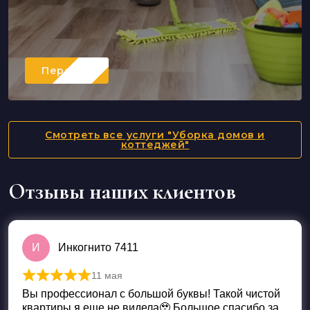
Перейти
Смотреть все услуги "Уборка домов и
коттеджей"
Отзывы наших клиентов
И
Инкогнито 7411
11 мая
Оценка
5
из 5
Вы профессионал с большой буквы! Такой чистой
квартиры я еще не видела🥹 Большое спасибо за