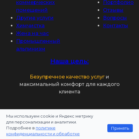
коммерческих
Портфолио
помещений
Отзывы
Другие услуги
Вопросы
Химчистка
Контакты
Жена на час
Промышленный
альпинизм
Наша цель:
Безупречное качество услуг
и
максимальный комфорт для каждого
клиента
Мы используем cookie и Яндекс метрику
Политика конфиденциальности
для персонализации и аналитики.
Подробнее в
политике
Принять
Информация на сайте не является публичной
конфиденциальности и обработке
офертой