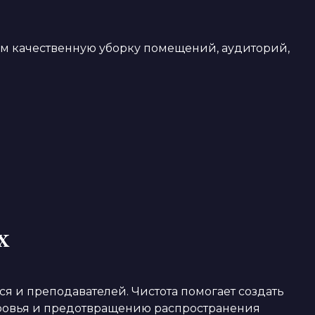
ем качественную уборку помещений, аудиторий,
х
я и преподавателей. Чистота помогает создать
оровья и предотвращению распространения