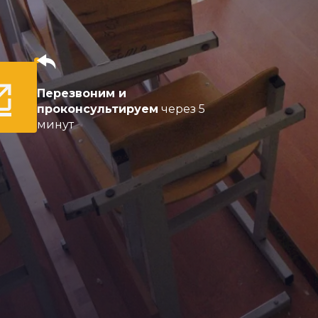
Перезвоним и
проконсультируем
через 5
минут