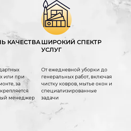
Ь КАЧЕСТВА
ШИРОКИЙ СПЕКТР
УСЛУГ
дартных
От ежедневной уборки до
х или при
генеральных работ, включая
онте, за
чистку ковров, мытье окон и
акрепляется
специализированные
ный менеджер
задачи