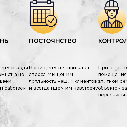
ЕНЫ
ПОСТОЯНСТВО
КОНТРОЛ
цены исходя
Наши цены не зависят от
При нестан
мнат, а не
спроса. Мы ценим
помещения
ышаем
лояльность наших клиентов
элитном рем
 и работаем
и всегда идем им навстречу
объектом з
персональ